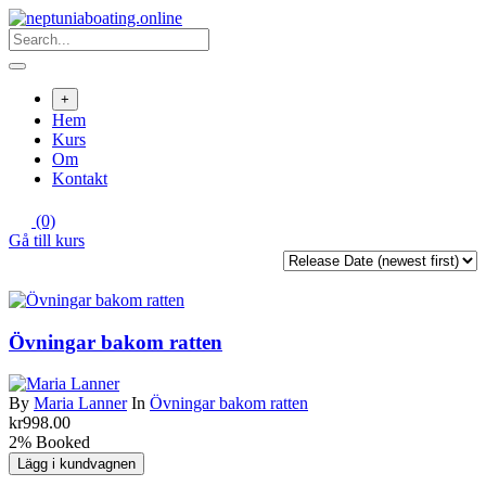
Skip
to
content
+
Hem
Kurs
Om
Kontakt
(0)
Gå till kurs
Övningar bakom ratten
By
Maria Lanner
In
Övningar bakom ratten
kr998.00
2% Booked
Lägg i kundvagnen