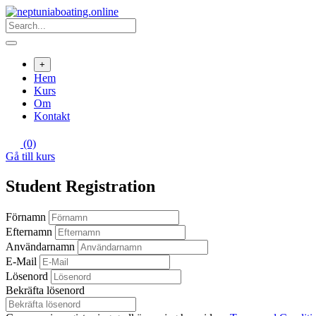
Skip
to
content
+
Hem
Kurs
Om
Kontakt
(0)
Gå till kurs
Student Registration
Förnamn
Efternamn
Användarnamn
E-Mail
Lösenord
Bekräfta lösenord