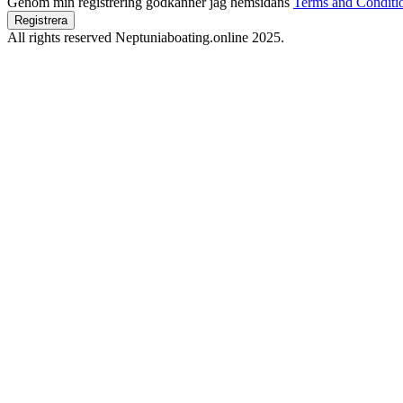
Genom min registrering godkänner jag hemsidans
Terms and Conditi
Registrera
All rights reserved Neptuniaboating.online 2025.