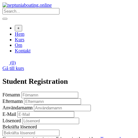
Skip
to
content
+
Hem
Kurs
Om
Kontakt
(0)
Gå till kurs
Student Registration
Förnamn
Efternamn
Användarnamn
E-Mail
Lösenord
Bekräfta lösenord