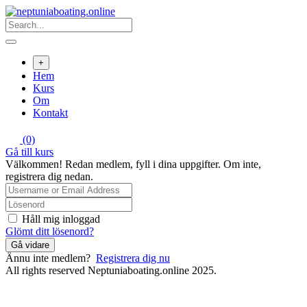
Skip
to
content
+
Hem
Kurs
Om
Kontakt
(0)
Gå till kurs
Välkommen! Redan medlem, fyll i dina uppgifter. Om inte,
registrera dig nedan.
Håll mig inloggad
Glömt ditt lösenord?
Gå vidare
Ännu inte medlem?
Registrera dig nu
All rights reserved Neptuniaboating.online 2025.